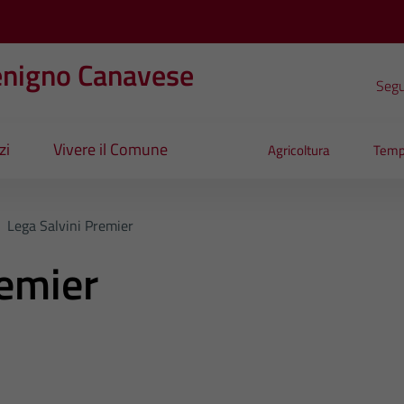
enigno Canavese
Segui
zi
Vivere il Comune
Agricoltura
Temp
/
Lega Salvini Premier
remier