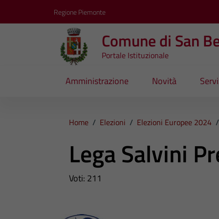
Vai ai contenuti
Vai al footer
Regione Piemonte
Comune di San B
Portale Istituzionale
Amministrazione
Novità
Servi
Home
/
Elezioni
/
Elezioni Europee 2024
Lega Salvini P
Voti: 211