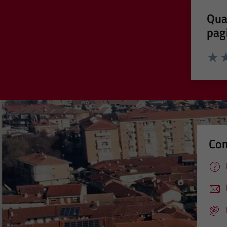
Qua
pag
Valut
Va
Con