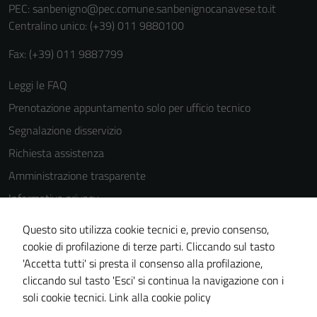
PEC:
sanbenigno@pec.comune.sanbenignocanavese.to.it
Centralino unico: (+39) 011 9880100
Fax: (+39) 011 9887799
Leggi le FAQ
Prenotazione appuntamento solo per ufficio tecnico
Segnalazione disservizio
Richiesta assistenza
Amministrazione trasparente
Informativa privacy
Cookie Policy
Questo sito utilizza cookie tecnici e, previo consenso,
Note legali
cookie di profilazione di terze parti. Cliccando sul tasto
'Accetta tutti' si presta il consenso alla profilazione,
Dichiarazione di accessibilità
cliccando sul tasto 'Esci' si continua la navigazione con i
Piano di miglioramento del sito
soli cookie tecnici.
Link alla cookie policy