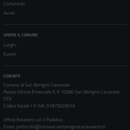
Comunicati
Avvisi
Tecnici
VIVERE IL COMUNE
Questi cookie
Luoghi
sono necessari
Eventi
per il
funzionamento
del sito e non
CONTATTI
possono
essere
Comune di San Benigno Canavese
disabilitati.
Piazza Vittorio Emanuele II, 9 10080 San Benigno Canavese
Questi cookie
(TO)
non raccolgono
Codice fiscale / P. IVA: 01875020016
informazioni
personali.
Ufficio Relazioni con il Pubblico
Email:
protocollo@comune.sanbenignocanavese.to.it