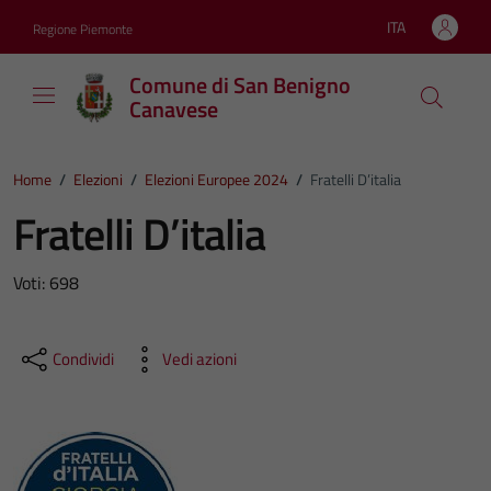
Vai ai contenuti
Vai al footer
ITA
Regione Piemonte
Lingua attiva:
Comune di San Benigno
Canavese
Home
/
Elezioni
/
Elezioni Europee 2024
/
Fratelli D’italia
Fratelli D’italia
Voti: 698
Condividi
Vedi azioni