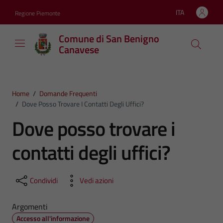
Vai ai contenuti
Vai al footer
ITA
Regione Piemonte
Lingua attiva:
Comune di San Benigno
Canavese
Home
/
Domande Frequenti
/
Dove Posso Trovare I Contatti Degli Uffici?
Dove posso trovare i
contatti degli uffici?
Condividi
Vedi azioni
Argomenti
Accesso all'informazione