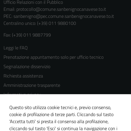
Ufficio Relazioni con il Pubblico
Email:
protocollo@comune.sanbenignocanavese.to.it
PEC:
sanbenigno@pec.comune.sanbenignocanavese.to.it
Centralino unico: (+39) 011 9880100
Fax: (+39) 011 9887799
Leggi le FAQ
Prenotazione appuntamento solo per ufficio tecnico
Segnalazione disservizio
Richiesta assistenza
Amministrazione trasparente
Informativa privacy
Cookie Policy
Questo sito utilizza cookie tecnici e, previo consenso,
Note legali
cookie di profilazione di terze parti. Cliccando sul tasto
'Accetta tutti' si presta il consenso alla profilazione,
Dichiarazione di accessibilità
cliccando sul tasto 'Esci' si continua la navigazione con i