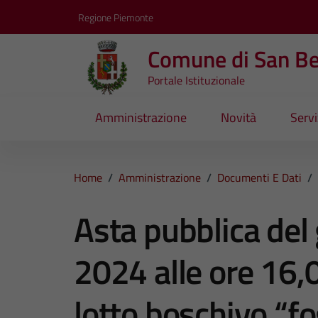
Vai ai contenuti
Vai al footer
Regione Piemonte
Comune di San B
Portale Istituzionale
Amministrazione
Novità
Servi
Home
/
Amministrazione
/
Documenti E Dati
/
Asta pubblica del
2024 alle ore 16,0
lotto boschivo “f