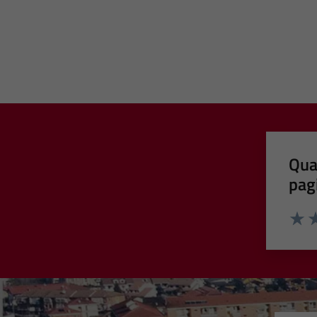
Qua
pag
Valut
Va