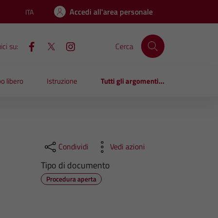
Accedi all'area personale
ITA
Lingua attiva:
ci su:
Cerca
o libero
Istruzione
Tutti gli argomenti...
Condividi
Vedi azioni
Tipo di documento
Procedura aperta