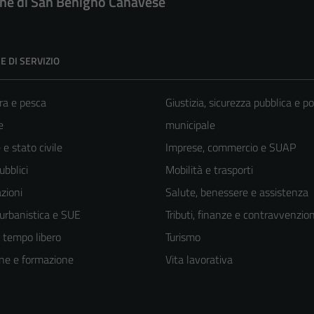
e di San Benigno Canavese
E DI SERVIZIO
ra e pesca
Giustizia, sicurezza pubblica e po
e
municipale
e stato civile
Imprese, commercio e SUAP
ubblici
Mobilità e trasporti
zioni
Salute, benessere e assistenza
 urbanistica e SUE
Tributi, finanze e contravvenzion
e tempo libero
Turismo
ne e formazione
Vita lavorativa