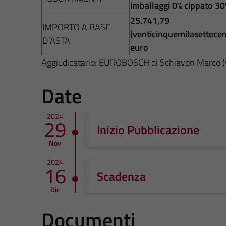
imballaggi 0% cippato 30
25.741,79
IMPORTO A BASE
(venticinquemilasettece
D’ASTA
euro
Aggiudicatario: EUROBOSCH di Schiavon Marco (v
Date
2024
29
Inizio Pubblicazione
Nov
2024
16
Scadenza
Dic
Documenti