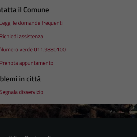
tatta il Comune
Leggi le domande frequenti
Richiedi assistenza
Numero verde 011.9880100
Prenota appuntamento
blemi in città
Segnala disservizio