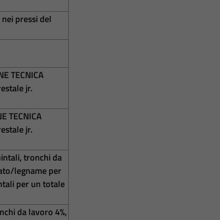
 nei pressi del
NE TECNICA
stale jr.
E TECNICA
stale jr.
intali,
tronchi da
pato/legname per
ntali
per un totale
nchi da lavoro 4%,