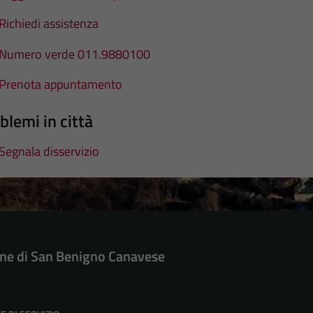
Richiedi assistenza
Numero verde 011.9880100
Prenota appuntamento
blemi in città
Segnala disservizio
e di San Benigno Canavese