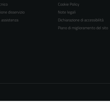
ecnico
Cookie Policy
one disservizio
Note legali
a assistenza
Dichiarazione di accessibilità
Piano di miglioramento del sito
Tecnici
Questi cookie
sono necessari
per il
funzionamento
del sito e non
possono
essere
disabilitati.