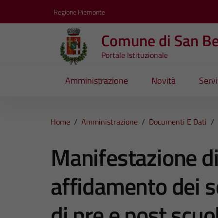
Vai ai contenuti
Vai al footer
Regione Piemonte
Comune di San B
Portale Istituzionale
Amministrazione
Novità
Servi
Home
/
Amministrazione
/
Documenti E Dati
/
Manifestazione di
affidamento dei se
di pre e post scuol