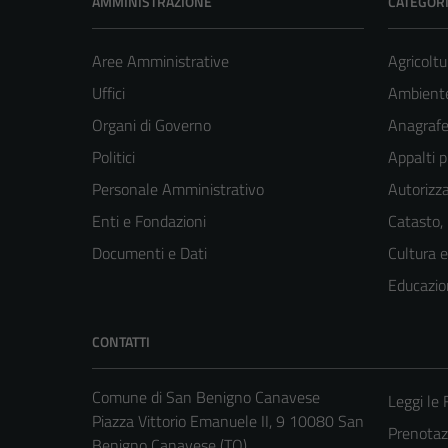
AMMINISTRAZIONE
CATEGORI
Aree Amministrative
Agricoltu
Uffici
Ambient
Organi di Governo
Anagrafe 
Politici
Appalti p
Personale Amministrativo
Autorizza
Enti e Fondazioni
Catasto,
Documenti e Dati
Cultura 
Educazio
CONTATTI
Comune di San Benigno Canavese
Leggi le
Piazza Vittorio Emanuele II, 9 10080 San
Prenotaz
Benigno Canavese (TO)