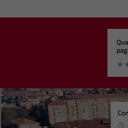
Qua
pag
Valut
Va
Con