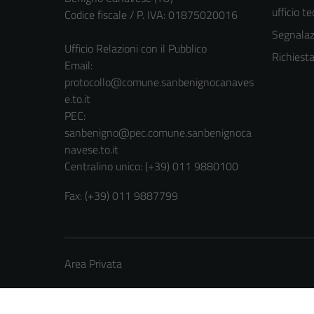
ufficio t
Codice fiscale / P. IVA: 01875020016
Segnalazi
Ufficio Relazioni con il Pubblico
Richiest
Email:
protocollo@comune.sanbenignocanaves
e.to.it
PEC:
sanbenigno@pec.comune.sanbenignoca
navese.to.it
Centralino unico: (+39) 011 9880100
Fax: (+39) 011 9887799
Area Privata