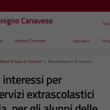
enigno Canavese
Segui
zi
Vivere il Comune
Agricoltura
Temp
Bandi Di Gara E Contratti
/
Manifestazione Di Interes...
 interessi per
rvizi extrascolastici
a, per gli alunni delle