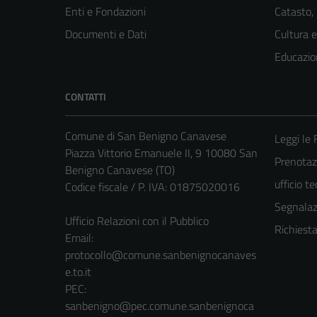
Enti e Fondazioni
Catasto,
Documenti e Dati
Cultura 
Educazio
CONTATTI
Comune di San Benigno Canavese
Leggi le
Piazza Vittorio Emanuele II, 9 10080 San
Prenotaz
Benigno Canavese (TO)
ufficio t
Codice fiscale / P. IVA: 01875020016
Segnalazi
Ufficio Relazioni con il Pubblico
Richiest
Email:
protocollo@comune.sanbenignocanaves
e.to.it
PEC:
sanbenigno@pec.comune.sanbenignoca