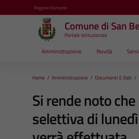
Vai ai contenuti
Vai al footer
Regione Piemonte
Comune di San B
Portale Istituzionale
Amministrazione
Novità
Servi
Home
/
Amministrazione
/
Documenti E Dati
/
Si rende noto che 
selettiva di lune
verrà effettuata.