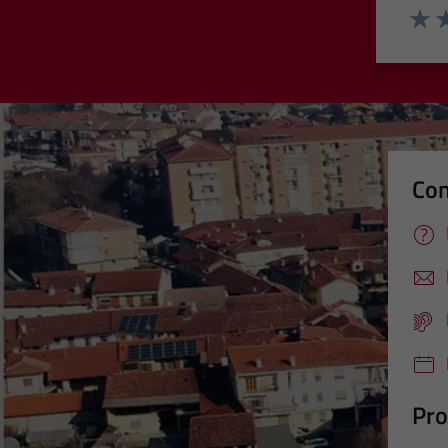
Valut
Va
Con
Pro