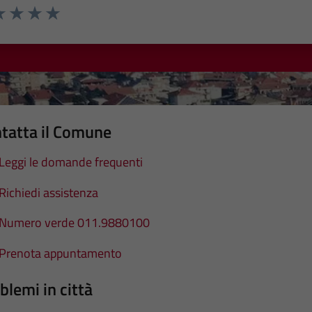
a 1 stelle su 5
luta 2 stelle su 5
Valuta 3 stelle su 5
Valuta 4 stelle su 5
Valuta 5 stelle su 5
tatta il Comune
Leggi le domande frequenti
Richiedi assistenza
Numero verde 011.9880100
Prenota appuntamento
blemi in città