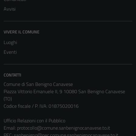
Avvisi
VIVERE IL COMUNE
Luoghi
Eventi
CONTATTI
Comune di San Benigno Canavese
Piazza Vittorio Emanuele II, 9 10080 San Benigno Canavese
(TO)
Tecnici
Codice fiscale / P. IVA: 01875020016
Questi cookie
sono necessari
Ufficio Relazioni con il Pubblico
per il
Email:
protocollo@comune.sanbenignocanavese.to.it
funzionamento
PEC:
sanbenigno@pec.comune.sanbenignocanavese.to.it