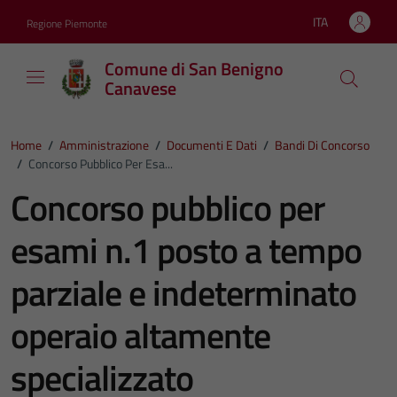
Vai ai contenuti
Vai al footer
ITA
Regione Piemonte
Lingua attiva:
Comune di San Benigno
Canavese
Home
/
Amministrazione
/
Documenti E Dati
/
Bandi Di Concorso
/
Concorso Pubblico Per Esa...
Concorso pubblico per
esami n.1 posto a tempo
parziale e indeterminato
operaio altamente
specializzato