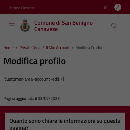
Vai ai contenuti
Vai al footer
ITA
Regione Piemonte
Lingua attiva:
Comune di San Benigno
Canavese
Home
/
Private Area
/
Il Mio Account
/
Modifica Profilo
Modifica profilo
[customer-area-account-edit /]
Pagina aggiornata il 03/07/2023
Quanto sono chiare le informazioni su questa
pagina?