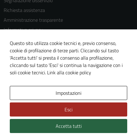
Segnalazione disservizio
Richiesta assistenza
Amministrazione trasparente
Informativa privacy
Cookie Policy
Questo sito utilizza cookie tecnici e, previo consenso,
Note legali
cookie di profilazione di terze parti. Cliccando sul tasto
'Accetta tutti' si presta il consenso alla profilazione,
Dichiarazione di accessibilità
cliccando sul tasto 'Esci' si continua la navigazione con i
Piano di miglioramento del sito
soli cookie tecnici.
Link alla cookie policy
Tecnici
Questi cookie
sono necessari
Area Privata
Impostazioni
per il
funzionamento
Esci
del sito e non
possono
Accetta tutti
Credits: ©
Technical Design s.r.l.
essere
disabilitati.