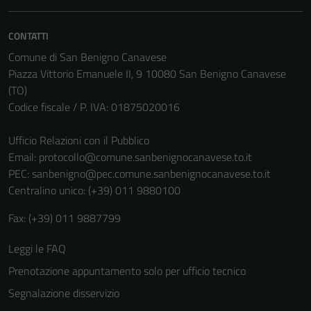
CONTATTI
Comune di San Benigno Canavese
Piazza Vittorio Emanuele II, 9 10080 San Benigno Canavese
(TO)
Codice fiscale / P. IVA: 01875020016
Ufficio Relazioni con il Pubblico
Email:
protocollo@comune.sanbenignocanavese.to.it
Tecnici
PEC:
sanbenigno@pec.comune.sanbenignocanavese.to.it
Questi cookie
Centralino unico: (+39) 011 9880100
sono necessari
per il
Fax: (+39) 011 9887799
funzionamento
Leggi le FAQ
del sito e non
possono
Prenotazione appuntamento solo per ufficio tecnico
essere
Segnalazione disservizio
disabilitati.