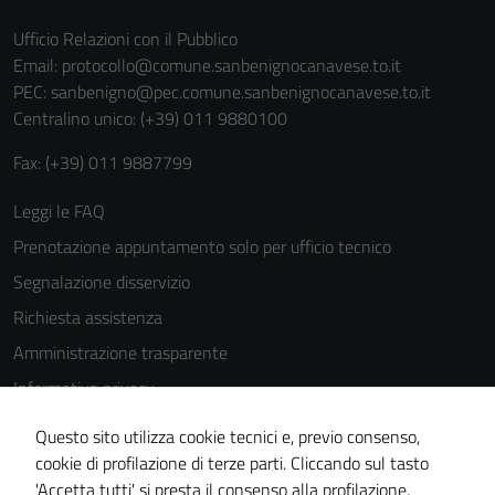
Ufficio Relazioni con il Pubblico
Email:
protocollo@comune.sanbenignocanavese.to.it
PEC:
sanbenigno@pec.comune.sanbenignocanavese.to.it
Centralino unico: (+39) 011 9880100
Fax: (+39) 011 9887799
Tecnici
Questi cookie
Leggi le FAQ
sono necessari
Prenotazione appuntamento solo per ufficio tecnico
per il
funzionamento
Segnalazione disservizio
del sito e non
Richiesta assistenza
possono
Amministrazione trasparente
essere
disabilitati.
Informativa privacy
Questi cookie
Cookie Policy
Questo sito utilizza cookie tecnici e, previo consenso,
non raccolgono
Note legali
cookie di profilazione di terze parti. Cliccando sul tasto
informazioni
'Accetta tutti' si presta il consenso alla profilazione,
personali.
Dichiarazione di accessibilità