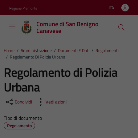
Vai ai contenuti
Vai al footer
ITA
Regione Piemonte
Lingua attiva:
Comune di San Benigno
Canavese
Home
/
Amministrazione
/
Documenti E Dati
/
Regolamenti
/
Regolamento Di Polizia Urbana
Regolamento di Polizia
Urbana
Condividi
Vedi azioni
Tipo di documento
Regolamento